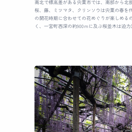
南北で標高差がある宍粟市では、南部から北
桜、藤、ミツマタ、クリンソウは宍粟の春を
の開花時期に合わせての花めぐりが楽しめる
く、一宮町西深の約900ｍに及ぶ桜並木は迫