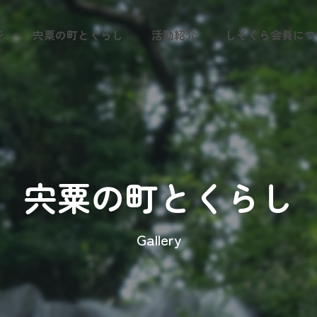
ジ
宍粟の町とくらし
活動紹介
しそくら会員につ
宍粟の町とくらし
Gallery