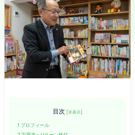
目次
[
非表示
]
1 プロフィール
2 宍粟市へUターン移住