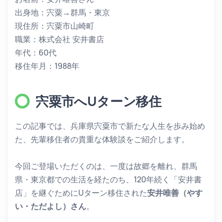
出身地：宍粟→群馬・東京
現住所：宍粟市山崎町
職業：株式会社 安井書店
年代：60代
移住年月：1988年
宍粟市へUターン移住
この記事では、兵庫県宍粟市で新たな人生を歩み始め
た、先輩移住者の貴重な体験談をご紹介します。
今回ご登場いただくのは、一度は故郷を離れ、群馬
県・東京都での生活を経たのち、120年続く「安井書
店」を継ぐためにUターン移住された
安井唯善（やす
い・ただよし）さん
。