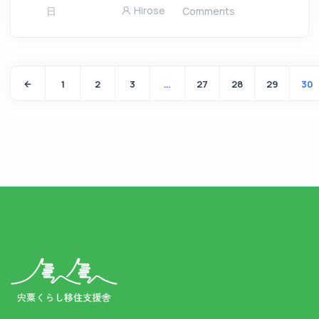
Hirose
日
Comments
1
2
3
…
27
28
29
30