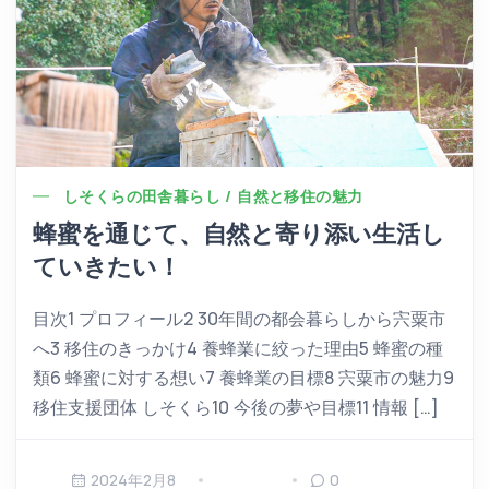
しそくらの田舎暮らし / 自然と移住の魅力
蜂蜜を通じて、自然と寄り添い生活し
ていきたい！
目次1 プロフィール2 30年間の都会暮らしから宍粟市
へ3 移住のきっかけ4 養蜂業に絞った理由5 蜂蜜の種
類6 蜂蜜に対する想い7 養蜂業の目標8 宍粟市の魅力9
移住支援団体 しそくら10 今後の夢や目標11 情報 […]
2024年2月8
0